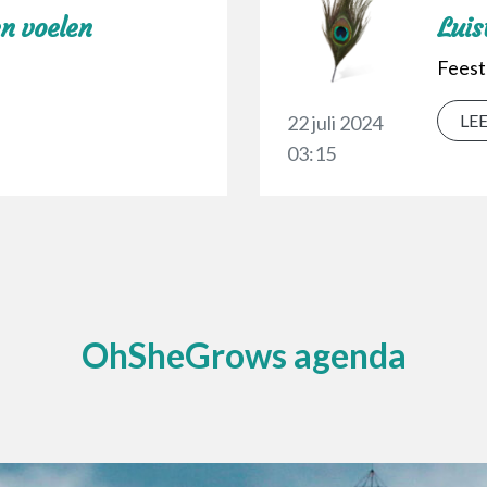
n voelen
Luis
Fees
LE
22 juli 2024
03:15
OhSheGrows agenda