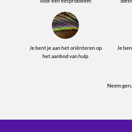
voor een eetprobleem
diët
Je bent je aan het oriënteren op
Je ben
het aanbod van hulp
Neem gerus