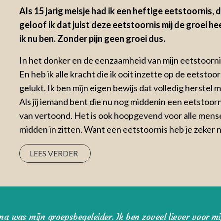
Als 15 jarig meisje had ik een heftige eetstoornis, 
geloof ik dat juist deze eetstoornis mij de groei 
ik nu ben. Zonder pijn geen groei dus.
In het donker en de eenzaamheid van mijn eetstoorn
En heb ik alle kracht die ik ooit inzette op de eetstoo
gelukt. Ik ben mijn eigen bewijs dat volledig herstel m
Als jij iemand bent die nu nog middenin een eetstoornis 
van vertoond. Het is ook hoopgevend voor alle mens
midden in zitten. Want een eetstoornis heb je zeker n
LEES VERDER
a was mijn groepsbegeleider. Ik ben zoveel liever voor mi