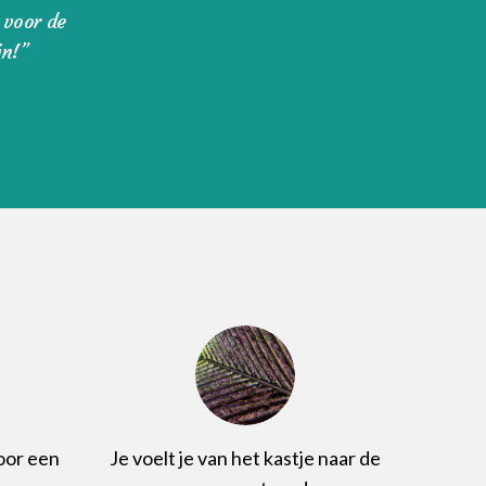
 voor de
jn!”
voor een
Je voelt je van het kastje naar de