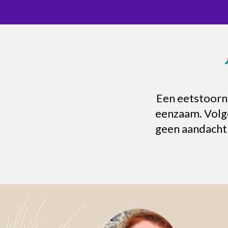
Een eetstoorni
eenzaam. Volgen
geen aandacht 