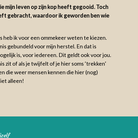
die mijn leven op zijn kop heeft gegooid. Toch
heeft gebracht, waardoor ik geworden ben wie
is heb ik voor een ommekeer weten te kiezen.
rnis gebundeld voor mijn herstel. En dat is
ogelijk is, voor iedereen. Dit geldt ook voor jou.
zit of als je twijfelt of je hier soms ‘trekken’
en die weer mensen kennen die hier (nog)
iet alleen!
jzelf