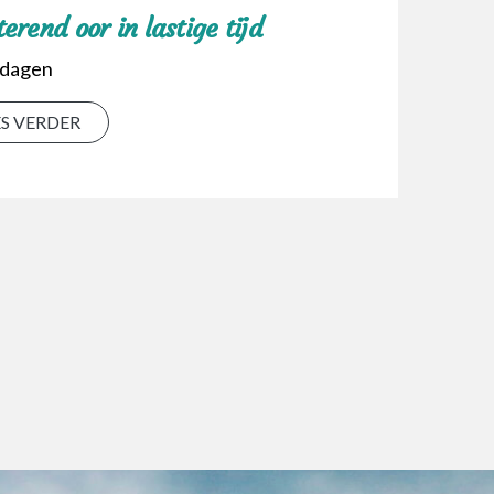
terend oor in lastige tijd
tdagen
ES VERDER