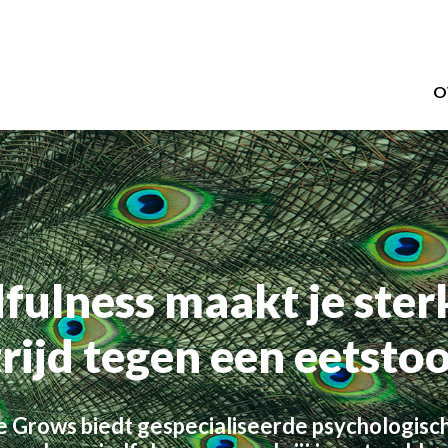
O
fulness maakt je sterk
trijd tegen een eetsto
 Grows biedt gespecialiseerde psychologisc