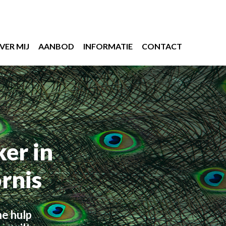
VER MIJ
AANBOD
INFORMATIE
CONTACT
er in
ornis
he hulp