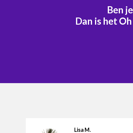
Ben je
Dan is het Oh
Lisa M.