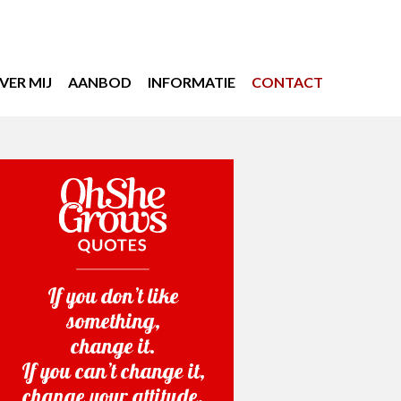
VER MIJ
AANBOD
INFORMATIE
CONTACT
If you don’t like
something,
change it.
If you can’t change it,
change your attitude.