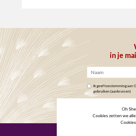
in je ma
Ik geef toestemming aan 
gebruiken (aankruisen)
Privacy en cookie statement
Oh She 
Cookies zetten we alle
Cookies