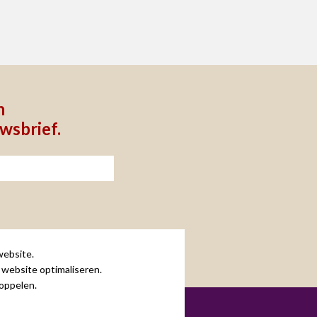
n
uwsbrief.
ebsite.
 website optimaliseren.
oppelen.